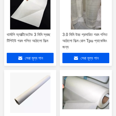
থার্মালি অ্যাক্টিভেটেড 3 মিমি স্বচ্ছ
3.0 মিমি উচ্চ প্রসারিত গরম গলিত
টিপিইউ গরম গলিত আঠালো ফিল্ম
আঠালো ফিল্ম রোল Tpu প্যাকেজিং
জন্য
সেরা মূল্য পান
সেরা মূল্য পান