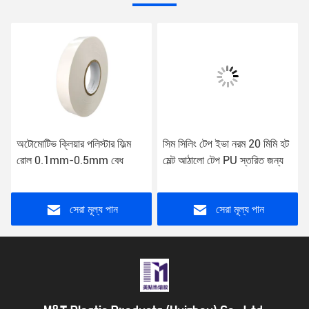
অটোমোটিভ ক্লিয়ার পলিস্টার ফিল্ম
সিম সিলিং টেপ ইভা নরম 20 মিমি হট
রোল 0.1mm-0.5mm বেধ
মেল্ট আঠালো টেপ PU স্তরিত জন্য
সেরা মূল্য পান
সেরা মূল্য পান