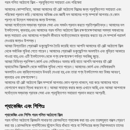
গরম গলিত আঠালো ফিল্ম - প্রযুক্তিগত সহায়তা এবং পরিষেবা
আমাদের কোম্পানিতে, আমরা আমাদের হট মেল্ট আঠালো ফিল্মের জন্য প্রযুক্তিগত সহায়তা এবং
পরিষেবা প্রদান করি।আমাদের অভিজ্ঞ এবং জ্ঞানী দল আমাদের পণ্য সম্পর্কে আপনার যে কোন
প্রশ্ন বা উদ্বেগ সমাধানের জন্য উপলব্ধ.
আমরা সর্বোত্তম সম্ভাব্য গ্রাহক সেবা এবং সমর্থন প্রদান করতে প্রতিশ্রুতিবদ্ধ। আমাদের দল
ইনস্টলেশন, ব্যবহার,এবং আমাদের গরম গলিত আঠালো ফিল্ম রক্ষণাবেক্ষণআমরা সমস্যা সমাধানের
জন্য সহায়তা এবং আমাদের পণ্যগুলি কীভাবে সর্বোত্তমভাবে ব্যবহার করতে হয় সে সম্পর্কে পরামর্শ
দেওয়ার জন্যও উপলব্ধ।
আমরা বিস্তারিত প্রোডাক্ট ডকুমেন্টেশন তৈরি করেছি যাতে আপনি আমাদের হট মেল্ট আঠালো ফিল্ম
থেকে সর্বাধিক সুবিধা পেতে পারেন। আমাদের প্রোডাক্ট ডকুমেন্টেশন অনলাইন এবং মুদ্রিত আকারে
পাওয়া যায়,এবং এটি ইনস্টলেশন থেকে পণ্য রক্ষণাবেক্ষণ পর্যন্ত সবকিছু জুড়ে.
আমরা বিভিন্ন প্রশিক্ষণ কোর্স এবং সেমিনারও অফার করি যাতে আপনি আপনার হট মেল্ট
অ্যাডেসিভ ফিল্মগুলি থেকে সর্বাধিক সুবিধা পেতে পারেন। আমাদের কোর্স এবং সেমিনারগুলি
অনলাইন এবং ব্যক্তিগতভাবে উভয়ই দেওয়া হয়,এবং তারা পণ্য ইনস্টলেশন মত বিষয় আবরণ,
ব্যবহার এবং রক্ষণাবেক্ষণ।
আমাদের হট মেল্ট আঠালো ফিল্ম সম্পর্কে আপনার কোন প্রশ্ন থাকলে, দয়া করে আমাদের সাথে
যোগাযোগ করতে দ্বিধা করবেন না। আমরা সাহায্য করার জন্য এখানে আছি,এবং আমরা আপনাকে
সর্বোত্তম সম্ভাব্য গ্রাহক সেবা এবং প্রযুক্তিগত সহায়তা প্রদান করতে আগ্রহী.
প্যাকেজিং এবং শিপিংঃ
প্যাকেজিং এবং শিপিং গরম গলিত আঠালো ফিল্ম
গরম গলিত আঠালো ফিল্মগুলি সাধারণত রোলগুলিতে প্যাকেজ করা হয় এবং তরঙ্গযুক্ত বাক্সে প্রেরণ
করা হয়।রোলগুলিকে প্লাস্টিকের স্ট্র্যাপ দিয়ে বাঁধতে পারে বা শিপিংয়ের জন্য নিরাপদভাবে তাদের