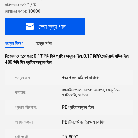
পরিশোধের শর্ত: টি / টি
যোগানের ক্ষমতা: 10000
সেরা মূল্য পান
পণ্যের বিবরণ
পণ্যের বর্ণনা
বিশেষভাবে তুলে ধরা:
0.17 মিমি পিই প্রতিরক্ষামূলক ফিল্ম
,
0.17 মিমি ইলেক্ট্রোস্ট্যাটিক ফিল্ম
,
480 মিমি পিই প্রতিরক্ষামূলক ফিল্ম
পণ্যের নাম:
গরম গলিত আঠালো ছায়াছবি
ধোলাইযোগ্যতা, সংকোচনযোগ্য, সঙ্কুচিত-
ব্যবহার:
প্রতিরোধী, আঠালো
প্রধান কাঁচামাল:
PE প্রতিরক্ষামূলক ফিল্ম
অন্য নামগুলো:
PE টেক্সচার্ড প্রতিরক্ষামূলক ফিল্ম
মেল্ট পয়েন্ট:
75-80℃