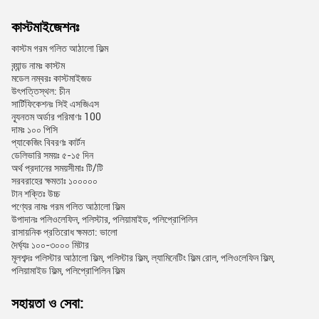
কাস্টমাইজেশনঃ
কাস্টম গরম গলিত আঠালো ফিল্ম
ব্র্যান্ড নামঃ কাস্টম
মডেল নম্বরঃ কাস্টমাইজড
উৎপত্তিস্থল: চীন
সার্টিফিকেশনঃ সিই এসজিএস
ন্যূনতম অর্ডার পরিমাণঃ 100
দামঃ ১০০ পিসি
প্যাকেজিং বিবরণঃ কার্টন
ডেলিভারি সময়ঃ ৫-১৫ দিন
অর্থ প্রদানের সময়সীমাঃ টি/টি
সরবরাহের ক্ষমতাঃ ১০০০০০
টান শক্তিঃ উচ্চ
পণ্যের নামঃ গরম গলিত আঠালো ফিল্ম
উপাদানঃ পলিওলেফিন, পলিস্টার, পলিয়ামাইড, পলিপ্রোপিলিন
রাসায়নিক প্রতিরোধ ক্ষমতা: ভালো
দৈর্ঘ্যঃ ১০০-৩০০০ মিটার
মূলশব্দঃ পলিস্টার আঠালো ফিল্ম, পলিস্টার ফিল্ম, ল্যামিনেটিং ফিল্ম রোল, পলিওলেফিন ফিল্ম,
পলিয়ামাইড ফিল্ম, পলিপ্রোপিলিন ফিল্ম
সহায়তা ও সেবা: