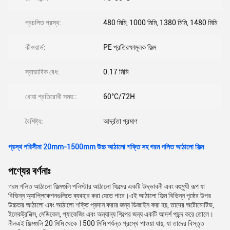
প্রচলিত প্রস্থ:
480 মিমি, 1000 মিমি, 1380 মিমি, 1480 মিমি
কীওয়ার্ড:
PE প্রতিরক্ষামূলক ফিল্ম
স্বাভাবিক বেধ:
0.17 মিমি
ধোয়া প্রতিরোধী সময়::
60°C/72H
বৈশিষ্ট্য:
আর্দ্রতা প্রমাণ
প্রস্থ পরিসীমা 20mm-1500mm উচ্চ আঠালো শক্তি সহ গরম গলিত আঠালো ফিল্ম
পণ্যের বর্ণনাঃ
গরম গলিত আঠালো ফিল্মগুলি পলিস্টার আঠালো ফিল্মের একটি উদ্ভাবনী এবং বহুমুখী রূপ যা
বিভিন্ন অ্যাপ্লিকেশনগুলিতে ব্যবহার করা যেতে পারে।এই আঠালো ফিল্ম বিভিন্ন পৃষ্ঠের উপর
উচ্চতর আঠালো এবং আঠালো শক্তি প্রদান করার জন্য ডিজাইন করা হয়, তাদের অটোমোটিভ,
ইলেকট্রনিক্স, মেডিকেল, প্যাকেজিং এবং অন্যান্য শিল্পের জন্য একটি আদর্শ পছন্দ করে তোলে।
নীলএই ফিল্মগুলি 20 মিমি থেকে 1500 মিমি পর্যন্ত প্রস্থে পাওয়া যায়, যা তাদের বিস্তৃত