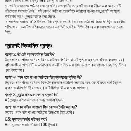
জায়গায় নিশ্চিত করার জন্য সংকোচন-ঘূর্ণিত হতে পারে.
রোলগুলিকে জাহাজে পাঠানোর আগে ক্ষতির লক্ষণগুলির জন্য পরীক্ষা করা উচিত এবং আঠালোটি
পরিবেশের সংস্পর্শে নেই। যদি কোনও ক্ষতি বা প্রকাশিত আঠালো পাওয়া যায়,রোলটি জাহাজে
পাঠানোর আগে পুনরায় আবৃত করা উচিত.
রোলগুলি ভালভাবে মোচিং উপকরণ দিয়ে প্যাড করা উচিত যাতে আঠালো ফিল্মগুলি নিখুঁত অবস্থায়
পৌঁছে যায়। বাক্সটিও সঠিকভাবে লেবেল করা উচিত,সঠিক শিপিং ঠিকানা এবং যোগাযোগের তথ্য
দিয়ে.
প্রায়শই জিজ্ঞাসিত প্রশ্নঃ
প্রশ্ন ১: হট মেল্ট অ্যাডহেসিভ ফিল্ম কি?
উত্তরঃ গরম গলিত আঠালো ফিল্ম একটি ধরণের ফিল্ম যা দুটি পৃষ্ঠকে একসাথে বাঁধতে ব্যবহৃত হয়।
এটি একটি থার্মোপ্লাস্টিক আঠালো যা একটি গলিত অবস্থায় প্রয়োগ করা হয় এবং তারপরে শীতল
এবং শক্ত হয়।
প্রশ্ন ২ঃ গরম গলে যাওয়া আঠালো ফিল্ম ব্যবহারের সুবিধা কী?
উত্তরঃ গরম গলিত আঠালো ফিল্মগুলি চমৎকার আঠালো সরবরাহ করে এবং উচ্চতর অপটিক্যাল
এবং রাসায়নিক বৈশিষ্ট্য রয়েছে। এটি দীর্ঘস্থায়ী এবং খরচ কার্যকর।
প্রশ্ন 3: ব্র্যান্ড নাম এবং মডেল নম্বর কি?
A3: ব্র্যান্ড নাম এবং মডেল নম্বর কাস্টমাইজড।
প্রশ্ন ৪ঃ গরম গলিত আঠালো ফিল্ম কোথায় তৈরি করা হয়?
উত্তরঃ গরম গলে যাওয়া আঠালো ফিল্মগুলো চীনে তৈরি।
Q5: ন্যূনতম অর্ডার পরিমাণ কত?
A5: ন্যূনতম অর্ডার পরিমাণ 100 টুকরা।