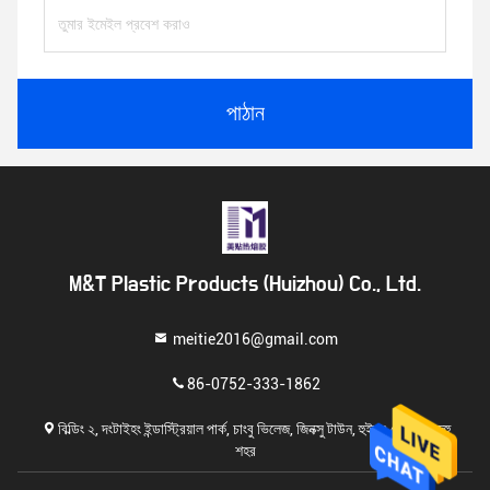
পাঠান
M&T Plastic Products (Huizhou) Co., Ltd.
meitie2016@gmail.com
86-0752-333-1862
বিল্ডিং ২, দংটাইহং ইন্ডাস্ট্রিয়াল পার্ক, চাংবু ভিলেজ, জিনক্সু টাউন, হুইয়াং জেলা, হুইজহু
শহর