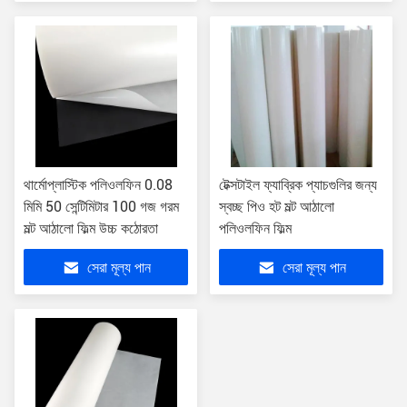
থার্মোপ্লাস্টিক পলিওলফিন 0.08
টেক্সটাইল ফ্যাব্রিক প্যাচগুলির জন্য
মিমি 50 সেন্টিমিটার 100 গজ গরম
স্বচ্ছ পিও হট মল্ট আঠালো
মল্ট আঠালো ফিল্ম উচ্চ কঠোরতা
পলিওলফিন ফিল্ম
সেরা মূল্য পান
সেরা মূল্য পান