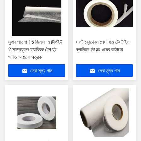
সুপার পাতলা 15 জিএসএম টিপিইউ
সফট ব্রেথেবল পেস ফিল্ম টেক্সটাইল
2 সাইডযুক্ত ফ্যাব্রিক টেপ হট
ফ্যাব্রিক হট মল্ট ওয়েব আঠালো
গলিত আঠালো পত্রক
সেরা মূল্য পান
সেরা মূল্য পান