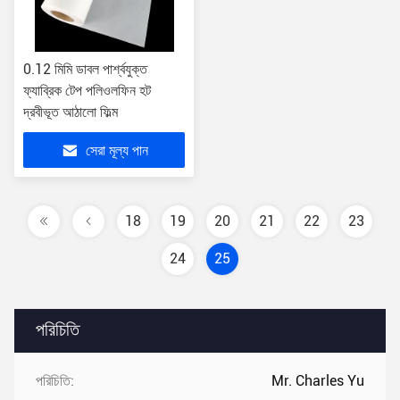
0.12 মিমি ডাবল পার্শ্বযুক্ত
ফ্যাব্রিক টেপ পলিওলফিন হট
দ্রবীভূত আঠালো ফিল্ম
সেরা মূল্য পান
18
19
20
21
22
23
24
25
পরিচিতি
পরিচিতি:
Mr. Charles Yu