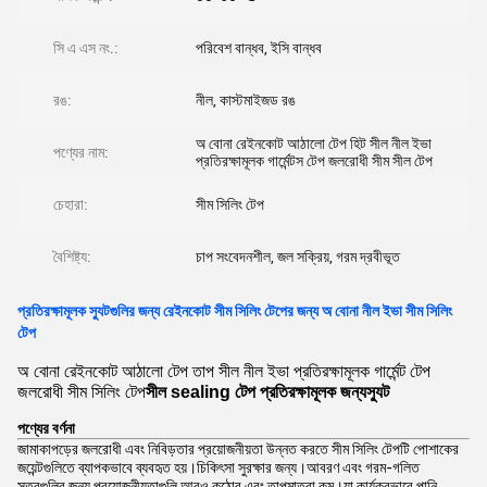
সি এ এস নং.:
পরিবেশ বান্ধব, ইসি বান্ধব
রঙ:
নীল, কাস্টমাইজড রঙ
অ বোনা রেইনকোট আঠালো টেপ হিট সীল নীল ইভা
পণ্যের নাম:
প্রতিরক্ষামূলক গার্মেন্টস টেপ জলরোধী সীম সীল টেপ
চেহারা:
সীম সিলিং টেপ
বৈশিষ্ট্য:
চাপ সংবেদনশীল, জল সক্রিয়, গরম দ্রবীভূত
প্রতিরক্ষামূলক স্যুটগুলির জন্য রেইনকোট সীম সিলিং টেপের জন্য অ বোনা নীল ইভা সীম সিলিং
টেপ
অ বোনা রেইনকোট আঠালো টেপ তাপ সীল নীল ইভা প্রতিরক্ষামূলক গার্মেন্ট টেপ
জলরোধী সীম সিলিং টেপ
সীল sealing টেপ
প্রতিরক্ষামূলক জন্য
স্যুট
পণ্যের বর্ণনা
জামাকাপড়ের জলরোধী এবং নিবিড়তার প্রয়োজনীয়তা উন্নত করতে সীম সিলিং টেপটি পোশাকের
জয়েন্টগুলিতে ব্যাপকভাবে ব্যবহৃত হয়।চিকিৎসা সুরক্ষার জন্য।আবরণ এবং গরম-গলিত
স্তরগুলির জন্য প্রয়োজনীয়তাগুলি আরও কঠোর এবং তাপমাত্রা কম।যা কার্যকরভাবে পানি,