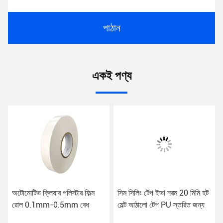
পাঠান
একই পণ্য
অটোমোটিভ ক্লিয়ার পলিস্টার ফিল্ম
সিম সিলিং টেপ ইভা নরম 20 মিমি হট
রোল 0.1mm-0.5mm বেধ
মেল্ট আঠালো টেপ PU স্তরিত জন্য