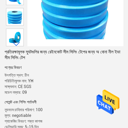
প্রতিরক্ষামূলক স্যুটগুলির জন্য রেইনকোট সীম সিলিং টেপের জন্য অ বোনা নীল ইভা
সীম সিলিং টেপ
পণ্যের বিবরণ
উৎপত্তি স্থল: চীন
পরিচিতিমুলক নাম: YH
সাক্ষ্যদান: CE SGS
মডেল নম্বার: 09
পেমেন্ট এবং শিপিং শর্তাবলী
ন্যূনতম চাহিদার পরিমাণ: 100
মূল্য: negotiable
প্যাকেজিং বিবরণ: শক্ত কাগজ
ডেলিভারি সময়: 5-15 দিন