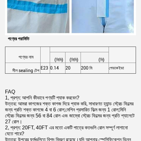
পণ্যের পরামিতি
পণ্যের নাম
(মিমি)
(মিমি)
(মি)
E23
0.14
20
200 মি
পেভা+ইভা
সীল sealing টেপ
FAQ
1, প্রশ্ন: আপনি কীভাবে পণ্যটি প্যাক করবেন?
উত্তর: আমরা কাগজের শক্ত কাগজ দিয়ে প্যাক করি, সাধারণত হ্যান্ড স্ট্রেচ ফিল্মের
জন্য প্রতি শক্ত কাগজে 4 বা 6 রোল;মেশিন প্রসারিত ফিল্ম জন্য 1 রোল;মিনি
স্ট্রেচ ফিল্মের জন্য 56 বা 84 রোল এবং জাম্বো স্ট্রেচ ফিল্মের জন্য প্রতি প্যালেটে
27 রোল।
2, প্রশ্ন: 20FT, 40FT এর মতো একটি পাত্রে কতগুলি রোল সম্পূর্ণ লাগানো
যেতে পারে?
উত্তর: উপরের ফর্মগুলিতে বিশদ বিবরণ রয়েছে।যদি আপনার স্পেসিফিকেশন ভিন্ন