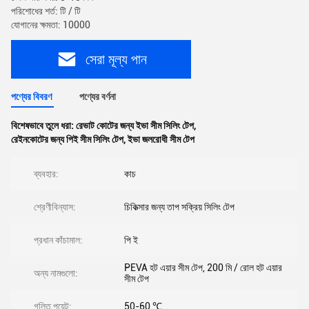
পরিশোধের শর্ত: টি / টি
যোগানের ক্ষমতা: 10000
সেরা মূল্য পান
পণ্যের বিবরণ
পণ্যের বর্ণনা
বিশেষভাবে তুলে ধরা:
রেভাট কোটের জন্য ইভা সীম সিলিং টেপ
,
রেইনকোটের জন্য পিই সীম সিলিং টেপ
,
ইভা জলরোধী সীম টেপ
ব্যবহার:
কাচ
শ্রেণীবিন্যাস:
চিকিত্সার জন্য তাপ সক্রিয় সিলিং টেপ
প্রধান কাঁচামাল:
পি ই
PEVA হট এয়ার সীম টেপ, 200 মি / রোল হট এয়ার
অন্য নামগুলো:
সীম টেপ
গলিত পয়েন্ট:
50-60 ℃