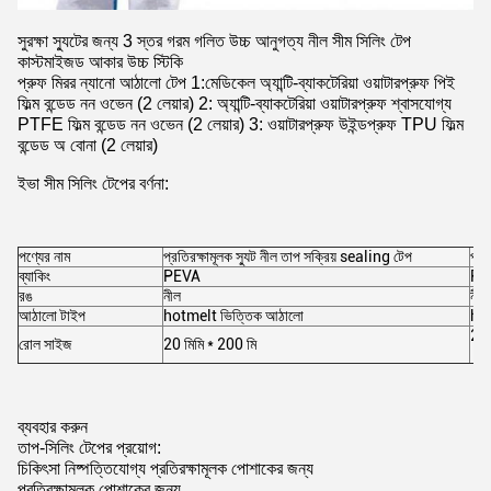
সুরক্ষা স্যুটের জন্য 3 স্তর গরম গলিত উচ্চ আনুগত্য নীল সীম সিলিং টেপ
কাস্টমাইজড আকার উচ্চ স্টিকি
প্রুফ মিরর ন্যানো আঠালো টেপ 1:মেডিকেল অ্যান্টি-ব্যাকটেরিয়া ওয়াটারপ্রুফ পিই
ফিল্ম বন্ডেড নন ওভেন (2 লেয়ার) 2: অ্যান্টি-ব্যাকটেরিয়া ওয়াটারপ্রুফ শ্বাসযোগ্য
PTFE ফিল্ম বন্ডেড নন ওভেন (2 লেয়ার) 3: ওয়াটারপ্রুফ উইন্ডপ্রুফ TPU ফিল্ম
বন্ডেড অ বোনা (2 লেয়ার)
ইভা সীম সিলিং টেপের বর্ণনা:
পণ্যের নাম
প্রতিরক্ষামূলক স্যুট নীল তাপ সক্রিয় sealing টেপ
প্রত
ব্যাকিং
PEVA
PE
রঙ
নীল
নীল
আঠালো টাইপ
hotmelt ভিত্তিক আঠালো
hot
20 
রোল সাইজ
20 মিমি * 200 মি
ব্যবহার করুন
তাপ-সিলিং টেপের প্রয়োগ:
চিকিৎসা নিষ্পত্তিযোগ্য প্রতিরক্ষামূলক পোশাকের জন্য
প্রতিরক্ষামূলক পোশাকের জন্য