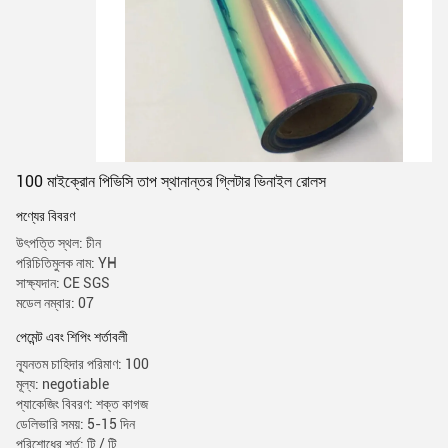
100 মাইক্রোন পিভিসি তাপ স্থানান্তর গ্লিটার ভিনাইল রোলস
পণ্যের বিবরণ
উৎপত্তি স্থল: চীন
পরিচিতিমুলক নাম: YH
সাক্ষ্যদান: CE SGS
মডেল নম্বার: 07
পেমেন্ট এবং শিপিং শর্তাবলী
ন্যূনতম চাহিদার পরিমাণ: 100
মূল্য: negotiable
প্যাকেজিং বিবরণ: শক্ত কাগজ
ডেলিভারি সময়: 5-15 দিন
পরিশোধের শর্ত: টি / টি