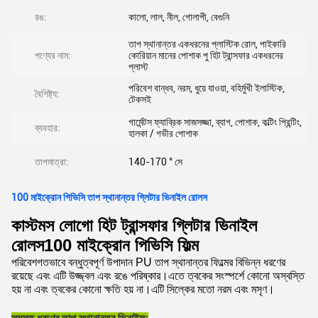
রঙ:
কালো, লাল, নীল, গোলাপী, বেগুনি
তাপ স্থানান্তর একধরনের প্লাস্টিক রোল, পাইকারি
পণ্যের নাম:
কোরিয়ান মানের পোশাক পু হিট ট্রান্সফার একধরনের
প্লাস্ট
পরিবেশ বান্ধব, নরম, ধুয়ে যাওয়া, বহির্মুখী ইলাস্টিক,
বৈশিষ্ট্য:
টেকসই
গার্মেন্টস ফ্যাব্রিক সাজসজ্জা, ব্যাগ, পোশাক, কল্টিং প্রিন্টিং,
ব্যবহার:
হালকা / গভীর পোশাক
তাপমাত্রা:
140-170 ° সে
100 মাইক্রোন পিভিসি তাপ স্থানান্তর গ্লিটার ভিনাইল রোলস
কাস্টমস লোগো হিট ট্রান্সফার গ্লিটার ভিনাইল
রোলস100 মাইক্রোন পিভিসি ফিল্ম
পরিবেশগতভাবে বন্ধুত্বপূর্ণ উপাদান PU তাপ স্থানান্তর ফিল্মের বিভিন্ন ধরণের
রয়েছে এবং এটি উজ্জ্বল এবং রঙে পরিষ্কার।এতে ত্বকের সংস্পর্শে কোনো অস্বস্তি
হয় না এবং ত্বকের কোনো ক্ষতি হয় না।এটি সিল্কের মতো নরম এবং মসৃণ।