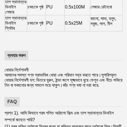
তাপ স্থানান্তর
ভিনাইল
চকচকে পৃষ্ঠ
PU
0.5x100M
লেজার রেইনবো
লেজার
তাপ স্থানান্তর
কালো, সাদা, হলুদ,
ভিনাইল
চকচকে পৃষ্ঠ
PU
0.5x25M
সবুজ, লাল, নীল
গ্লিটার
ব্যবহার করুন
ধোয়ার নির্দেশাবলী
আমাদের সমস্ত পণ্য স্বাভাবিক ধোয়া এবং পরিধান সহ্য করতে পারে।সুপারিশকৃত
ধোয়ার নির্দেশাবলী হল: ভিতরে ঘুরুন, ঠান্ডা জলে সূক্ষ্মভাবে ধুয়ে ফেলুন এবং নীচে শুকিয়ে
নিন বা শুকানোর জন্য সমতল শুয়ে থাকুন।কাঁচ পণ্য ঘষা না দয়া করে.
FAQ
প্রশ্ন 1). আমি কিভাবে গরম গলিত আঠালো ফিল্ম এবং তাপ স্থানান্তর ভিনাইল
সম্পর্কে জানতে পারি?
(1) গরম গলিত আঠালো ফিল্মের জন্য যা মুক্তির কাগজের সাথে আঠালো ফিল্ম।ফিল্মটি