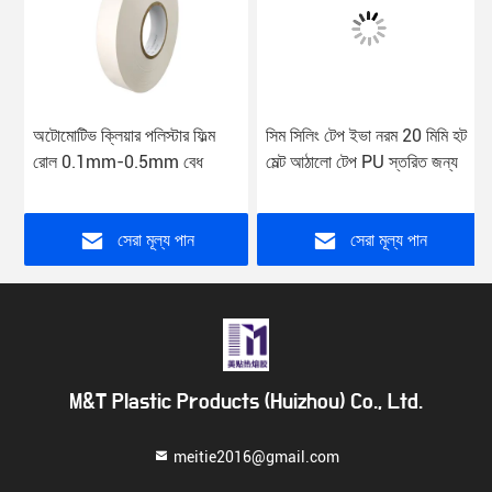
অটোমোটিভ ক্লিয়ার পলিস্টার ফিল্ম
সিম সিলিং টেপ ইভা নরম 20 মিমি হট
রোল 0.1mm-0.5mm বেধ
মেল্ট আঠালো টেপ PU স্তরিত জন্য
সেরা মূল্য পান
সেরা মূল্য পান
M&T Plastic Products (Huizhou) Co., Ltd.
meitie2016@gmail.com