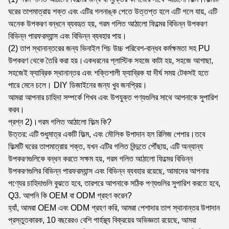
ঘরের তাপমাত্রায় শক্ত এবং এটির গলনাঙ্ক পেতে উত্তপ্ত হলে এটি গলে যায়, এটি
অনেক উপকরণ বন্ধনে ব্যবহৃত হয়, গরম গলিত আঠালো ফিল্মের বিভিন্ন উপকরণ
বিভিন্ন পারফরম্যান্স এবং বিভিন্ন ব্যবহার পায়।
(2) তাপ স্থানান্তরের জন্য ভিনাইল শিচ উচ্চ পরিবেশ-বান্ধব কর্মক্ষমতা সহ PU
উপকরণ থেকে তৈরি করা হয়।একধরনের প্লাস্টিক সহজে কাটা হয়, সহজে আগাছা,
সহজেই ফ্যাব্রিক স্থানান্তর এবং শক্তিশালী ফ্যাব্রিক যা দীর্ঘ সময় টেকসই হতে
পারে মেনে চলে। DIY ডিজাইনের জন্য খুব জনপ্রিয়।
আমরা আপনার চাহিদা সম্পর্কে শিখব এবং উপযুক্ত পণ্যগুলির সাথে আপনাকে সুপারিশ
করব।
প্রশ্ন 2)।গরম গলিত আঠালো ফিল্ম কি?
উত্তর: এটি শুধুমাত্র একটি ফিল্ম, এবং মৌলিক উপাদান হল রিলিজ পেপার।তবে
ফিল্মটি ঘরের তাপমাত্রায় শক্ত, যখন এটির গলিত বিন্দুতে পৌঁছায়, এটি অন্যান্য
উপকরণগুলিকে বন্ধন করতে সক্ষম হয়, গরম গলিত আঠালো ফিল্মের বিভিন্ন
উপকরণগুলির বিভিন্ন পারফরম্যান্স এবং বিভিন্ন ব্যবহার রয়েছে, আমাদের আপনার
পণ্যের চাহিদাগুলি বুঝতে হবে, তারপরে আপনাকে সঠিক পণ্যগুলির সুপারিশ করতে হবে,
Q3. আপনি কি OEM বা ODM গ্রহণ করেন?
হ্যাঁ, আমরা OEM এবং ODM গ্রহণ করি, আমরা পেশাদার তাপ স্থানান্তর উপাদান
প্রস্তুতকারক, 10 বছরেরও বেশি গার্হস্থ্য বিক্রয়ের অভিজ্ঞতা রয়েছে, আমরা